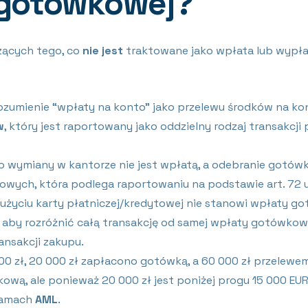
 gotówkowej?
zących tego, co
nie jest
traktowane jako wpłata lub wypłat
zumienie “wpłaty na konto” jako przelewu środków na ko
w
, który jest raportowany jako oddzielny rodzaj transakcji 
 wymiany w kantorze nie jest wpłatą, a odebranie gotówki
owych, która podlega raportowaniu na podstawie art. 72 u
 użyciu karty płatniczej/kredytowej nie stanowi wpłaty go
 aby rozróżnić całą transakcję od samej wpłaty gotówko
ansakcji zakupu.
00 zł, 20 000 zł zapłacono gotówką, a 60 000 zł przelewe
kową, ale ponieważ 20 000 zł jest poniżej progu 15 000 E
 ramach
AML
.