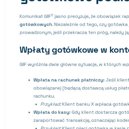
2
Komunikat GIIF
jasno precyzuje, że obowiązek ra
gotówkowych
. Niezależnie od tego, czy gotówk
prowadzonym, jeśli przekracza ten próg, należy 
Wpłaty gotówkowe w kont
GIIF wyróżnia dwie główne sytuacje, w których 
Wpłata na rachunek płatniczy:
Jeśli klie
obowiązanej (będącą dostawcą usług płatni
rachunku.
Przykład:
Klient banku X wpłaca gotówk
Wpłata do kasy:
Gdy klient dostarcza gotó
zaraportować transakcję, oznaczając kodem
Przykład:
Klient płaci gotówką w kasie p