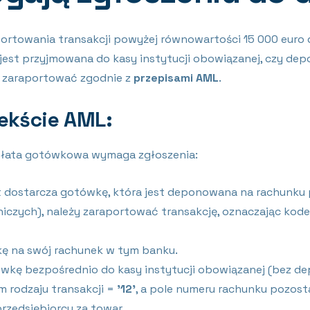
portowania transakcji powyżej równowartości 15 000 euro
a jest przyjmowana do kasy instytucji obowiązanej, czy d
ją zaraportować zgodnie z
przepisami AML
.
ekście AML:
wpłata gotówkowa wymaga zgłoszenia:
nt dostarcza gotówkę, która jest deponowana na rachunku
czych), należy zaraportować transakcję, oznaczając kode
ę na swój rachunek w tym banku.
wkę bezpośrednio do kasy instytucji obowiązanej (bez de
 rodzaju transakcji =
’12’
, a pole numeru rachunku pozost
rzedsiębiorcy za towar.