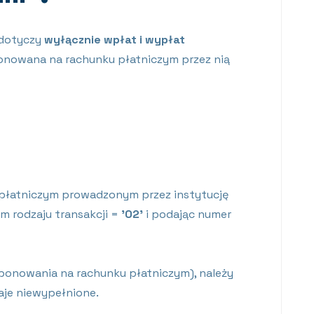
 dotyczy
wyłącznie wpłat i wypłat
eponowana na rachunku płatniczym przez nią
 płatniczym prowadzonym przez instytucję
m rodzaju transakcji =
’02’
i podając numer
ponowania na rachunku płatniczym), należy
aje niewypełnione.