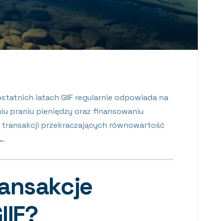
statnich latach GIIF regularnie odpowiada na
iu praniu pieniędzy oraz finansowaniu
e transakcji przekraczających równowartość
L
.
ransakcje
IIF?