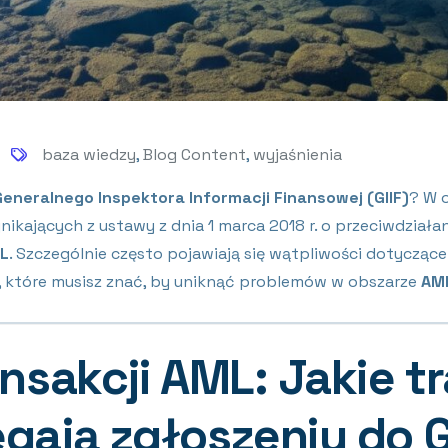
baza wiedzy
,
Blog Content
,
wyjaśnienia
eneralnego Inspektora Informacji Finansowej (GIIF)
? W o
ających z ustawy z dnia 1 marca 2018 r. o przeciwdziałan
L
. Szczególnie często pojawiają się wątpliwości dotycząc
, które musisz znać, by uniknąć problemów w obszarze
AM
nsakcji AML: Jakie t
ają zgłoszeniu do G