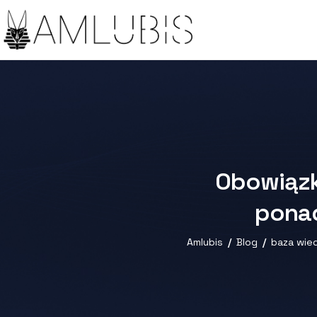
Obowiązki
ponad
Amlubis
Blog
baza wie