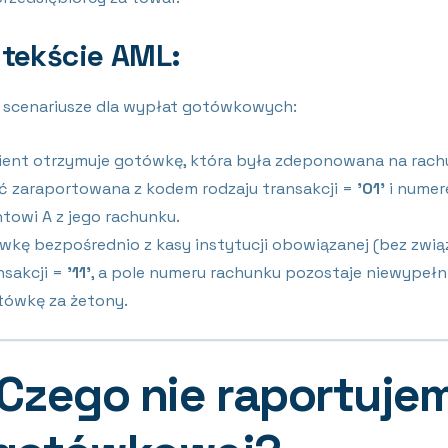
tekście AML:
a scenariusze dla wypłat gotówkowych:
lient otrzymuje gotówkę, która była zdeponowana na ra
yć zaraportowana z kodem rodzaju transakcji =
’01’
i numer
towi A z jego rachunku.
wkę bezpośrednio z kasy instytucji obowiązanej (bez zwią
nsakcji =
’11’
, a pole numeru rachunku pozostaje niewypełn
tówkę za żetony.
Czego nie raportujem