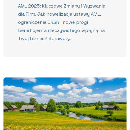
AML 2025: Kluczowe Zmiany i Wyzwania
dla Firm. Jak nowelizacja ustawy AML,
ograniczenia CRBR i nowe progi
beneficjenta rzeczywistego wpłyną na
Twój biznes? Sprawdź,...