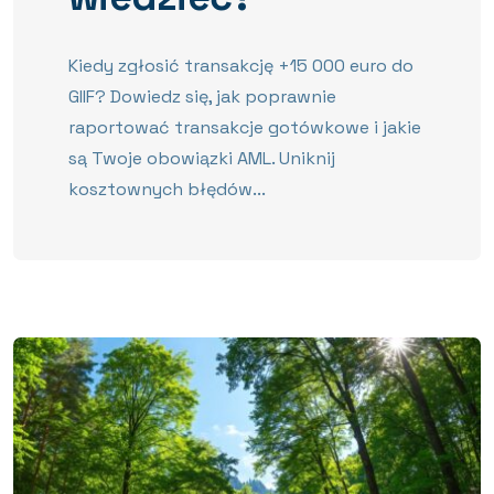
Kiedy zgłosić transakcję +15 000 euro do
GIIF? Dowiedz się, jak poprawnie
raportować transakcje gotówkowe i jakie
są Twoje obowiązki AML. Uniknij
kosztownych błędów...