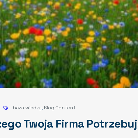
baza wiedzy
,
Blog Content
czego Twoja Firma Potrzebu