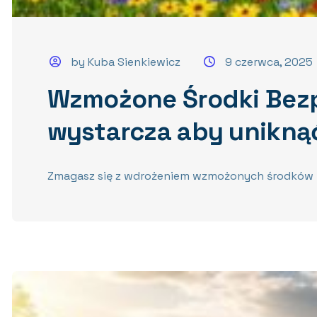
by Kuba Sienkiewicz
9 czerwca, 2025
Wzmożone Środki Bezp
wystarcza aby unikną
Zmagasz się z wdrożeniem wzmożonych środków bez