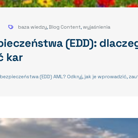
baza wiedzy
,
Blog Content
,
wyjaśnienia
ieczeństwa (EDD): dlacze
ć kar
pieczeństwa (EDD) AML? Odkryj, jak je wprowadzić, zauto